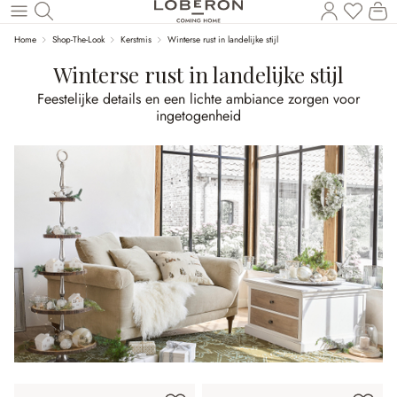
U heef
Wi
Naar de hoofdinhoud
Home
Shop-The-Look
Kerstmis
Winterse rust in landelijke stijl
Winterse rust in landelijke stijl
Feestelijke details en een lichte ambiance zorgen voor
ingetogenheid