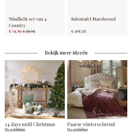
Windlicht set van 4
Salontafel Marshwood
Country
€ 14,96
€ 29,95
€ 498,00
(50.05% gespart)
Bekijk meer ideeën
24 days until Christmas
Paarse winterochtend
Nu ontdekken
Nu ontdekken
N