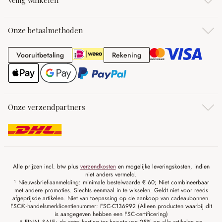
Veilig winkelen
Onze betaalmethoden
Vooruitbetaling
Rekening
Vooruitbetaling
Rekening
Onze verzendpartners
Alle prijzen incl. btw plus
verzendkosten
en mogelijke leveringskosten, indien
niet anders vermeld.
¹ Nieuwsbrief-aanmelding: minimale bestelwaarde € 60; Niet combineerbaar
met andere promoties. Slechts eenmaal in te wisselen. Geldt niet voor reeds
afgeprijsde artikelen. Niet van toepassing op de aankoop van cadeaubonnen.
FSC®-handelsmerklicentienummer: FSC-C136992 (Alleen producten waarbij dit
is aangegeven hebben een FSC-certificering)