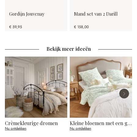
Gordijn Jouvenay
Mand set van 2 Darill
€ 59,95
€ 158,00
Bekijk meer ideeën
Crèmekleurige dromen
Kleine bloemen met een groots effect
J
Nu ontdekken
Nu ontdekken
N