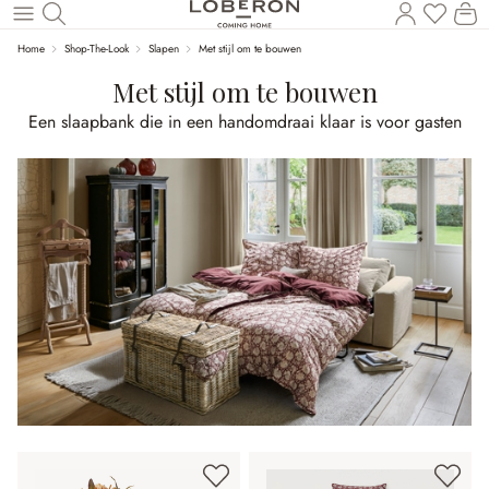
U heef
Wi
Naar de hoofdinhoud
Home
Shop-The-Look
Slapen
Met stijl om te bouwen
Met stijl om te bouwen
Een slaapbank die in een handomdraai klaar is voor gasten