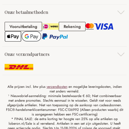
Onze betaalmethoden
Vooruitbetaling
Rekening
Vooruitbetaling
Rekening
Onze verzendpartners
Alle prijzen incl. btw plus
verzendkosten
en mogelijke leveringskosten, indien
niet anders vermeld.
¹ Nieuwsbrief-aanmelding: minimale bestelwaarde € 60; Niet combineerbaar
met andere promoties. Slechts eenmaal in te wisselen. Geldt niet voor reeds
afgeprijsde artikelen. Niet van toepassing op de aankoop van cadeaubonnen.
FSC®-handelsmerklicentienummer: FSC-C136992 (Alleen producten waarbij dit
is aangegeven hebben een FSC-certificering)
* FINAL SALE: de extra korting ter hoogte van 25% op alle artikelen op
loberon.nl/Sale is al verrekend. Artikelen in een set zijn uitgesloten. U heeft
geen actiecode nodig. Slechts t/m 11-08-2026 of zolang de voorraad strekt.