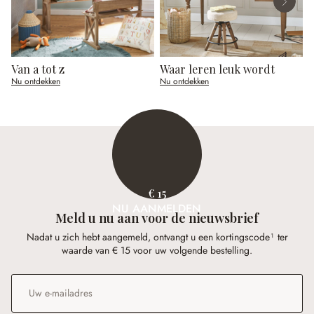
Van a tot z
Waar leren leuk wordt
O
Nu ontdekken
Nu ontdekken
N
€ 15
NU AANMELDEN
Meld u nu aan voor de nieuwsbrief
Nadat u zich hebt aangemeld, ontvangt u een kortingscode¹ ter
waarde van € 15 voor uw volgende bestelling.
E-mailadres
*