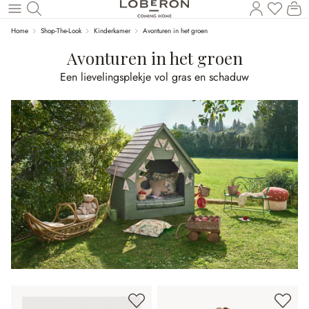
U heef
Wi
Naar de hoofdinhoud
Home
Shop-The-Look
Kinderkamer
Avonturen in het groen
Avonturen in het groen
Een lievelingsplekje vol gras en schaduw