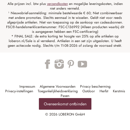
Alle prijzen incl. btw plus
verzendkosten
en mogelijke leveringskosten, indien
niet anders vermeld.
¹ Nieuwsbrief-aanmelding: minimale bestelwaarde € 60; Niet combineerbaar
met andere promoties. Slechts eenmaal in te wisselen. Geldt niet voor reeds
afgeprijsde artikelen. Niet van toepassing op de aankoop van cadeaubonnen.
FSC®-handelsmerklicentienummer: FSC-C136992 (Alleen producten waarbij dit
is aangegeven hebben een FSC-certificering)
* FINAL SALE: de extra korting ter hoogte van 25% op alle artikelen op
loberon.nl/Sale is al verrekend. Artikelen in een set zijn uitgesloten. U heeft
geen actiecode nodig. Slechts t/m 11-08-2026 of zolang de voorraad strekt.
Impressum
Algemene Voorwaarden
Privacy bescherming
Privacy-instellingen
Toegankelijkheidsverklaring
Outdoor
Herfst
Kerstmis
Pasen
Overeenkomst ontbinden
© 2026 LOBERON GmbH