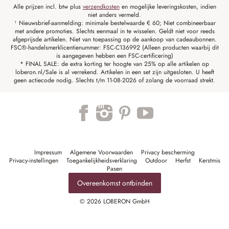
Alle prijzen incl. btw plus
verzendkosten
en mogelijke leveringskosten, indien
niet anders vermeld.
¹ Nieuwsbrief-aanmelding: minimale bestelwaarde € 60; Niet combineerbaar
met andere promoties. Slechts eenmaal in te wisselen. Geldt niet voor reeds
afgeprijsde artikelen. Niet van toepassing op de aankoop van cadeaubonnen.
FSC®-handelsmerklicentienummer: FSC-C136992 (Alleen producten waarbij dit
is aangegeven hebben een FSC-certificering)
* FINAL SALE: de extra korting ter hoogte van 25% op alle artikelen op
loberon.nl/Sale is al verrekend. Artikelen in een set zijn uitgesloten. U heeft
geen actiecode nodig. Slechts t/m 11-08-2026 of zolang de voorraad strekt.
Impressum
Algemene Voorwaarden
Privacy bescherming
Privacy-instellingen
Toegankelijkheidsverklaring
Outdoor
Herfst
Kerstmis
Pasen
Overeenkomst ontbinden
© 2026 LOBERON GmbH