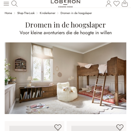
U heef
Wi
Naar de hoofdinhoud
Home
Shop-The-Look
Kinderkamer
Dromen in de hoogslaper
Dromen in de hoogslaper
Voor kleine avonturiers die de hoogte in willen