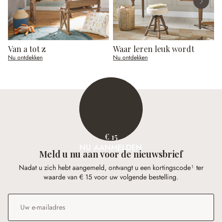
Van a tot z
Waar leren leuk wordt
O
Nu ontdekken
Nu ontdekken
N
€ 15
NU AANMELDEN
Meld u nu aan voor de nieuwsbrief
Nadat u zich hebt aangemeld, ontvangt u een kortingscode¹ ter
waarde van € 15 voor uw volgende bestelling.
E-mailadres
*