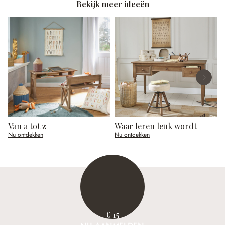
Bekijk meer ideeën
Van a tot z
Waar leren leuk wordt
O
Nu ontdekken
Nu ontdekken
N
€ 15