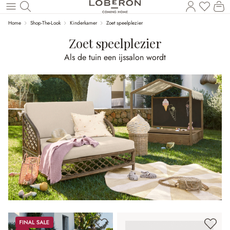
U heef
Wi
Naar de hoofdinhoud
Home
Shop-The-Look
Kinderkamer
Zoet speelplezier
Zoet speelplezier
Als de tuin een ijssalon wordt
Sale