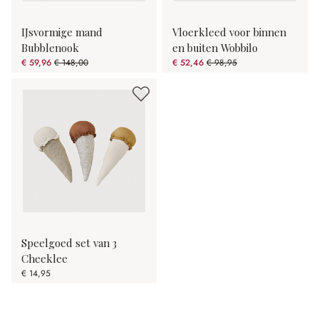
IJsvormige mand
Vloerkleed voor binnen
Bubblenook
en buiten Wobbilo
€ 59,96
€ 148,00
€ 52,46
€ 98,95
(59.49% gespart)
(46.98% gespart)
Speelgoed set van 3
Cheeklee
€ 14,95