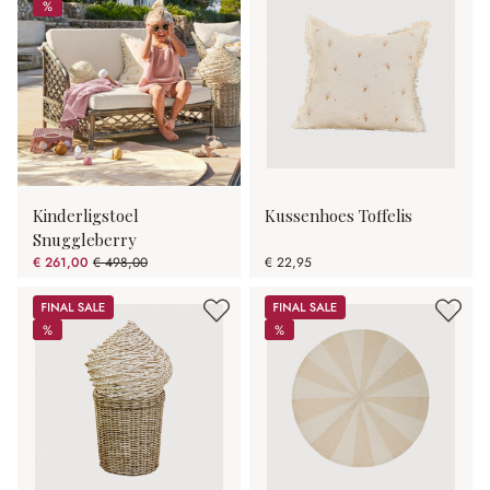
%
%
Kinderligstoel
Kussenhoes Toffelis
Snuggleberry
€ 261,00
€ 498,00
€ 22,95
(47.59% gespart)
Sale
Sale
%
%
%
%