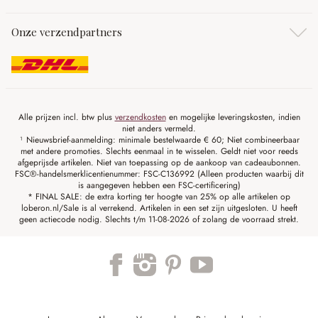
Onze verzendpartners
Alle prijzen incl. btw plus
verzendkosten
en mogelijke leveringskosten, indien
niet anders vermeld.
¹ Nieuwsbrief-aanmelding: minimale bestelwaarde € 60; Niet combineerbaar
met andere promoties. Slechts eenmaal in te wisselen. Geldt niet voor reeds
afgeprijsde artikelen. Niet van toepassing op de aankoop van cadeaubonnen.
FSC®-handelsmerklicentienummer: FSC-C136992 (Alleen producten waarbij dit
is aangegeven hebben een FSC-certificering)
* FINAL SALE: de extra korting ter hoogte van 25% op alle artikelen op
loberon.nl/Sale is al verrekend. Artikelen in een set zijn uitgesloten. U heeft
geen actiecode nodig. Slechts t/m 11-08-2026 of zolang de voorraad strekt.