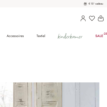
€ 15¹ cadeau
U heeft 
Wi
kinderkamer
-2
(25
Accessoires
Textiel
SALE