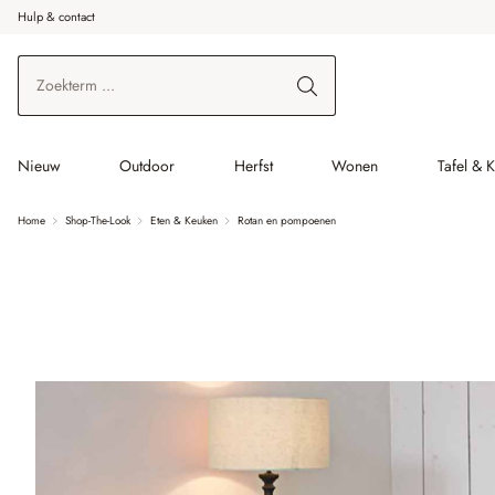
Hulp & contact
r de hoofdinhoud
Ga naar zoeken
Ga naar de hoofdnavigatie
Nieuw
Outdoor
Herfst
Wonen
Tafel & 
Home
Shop-The-Look
Eten & Keuken
Rotan en pompoenen