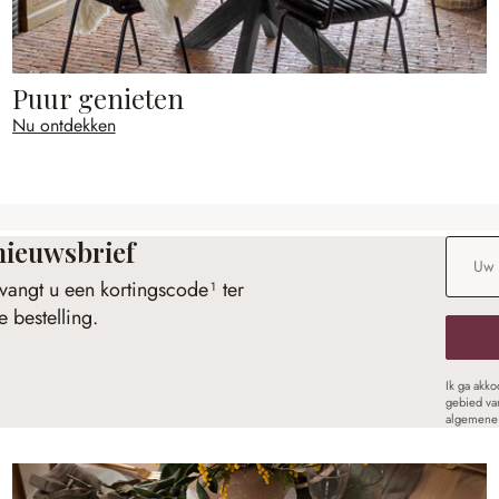
Puur genieten
Nu ontdekken
nieuwsbrief
E-maila
vangt u een kortingscode¹ ter
 bestelling.
Ik ga akk
gebied va
algemene 