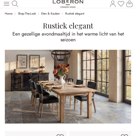
U heef
Wi
Naar de hoofdinhoud
Home
Shop-The-Look
Eten & Keuken
Rustiek elegant
Rustiek elegant
Een gezellige avondmaaltijd in het warme licht van het
seizoen