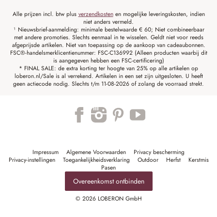
Alle prijzen incl. btw plus
verzendkosten
en mogelijke leveringskosten, indien
niet anders vermeld.
¹ Nieuwsbrief-aanmelding: minimale bestelwaarde € 60; Niet combineerbaar
met andere promoties. Slechts eenmaal in te wisselen. Geldt niet voor reeds
afgeprijsde artikelen. Niet van toepassing op de aankoop van cadeaubonnen.
FSC®-handelsmerklicentienummer: FSC-C136992 (Alleen producten waarbij dit
is aangegeven hebben een FSC-certificering)
* FINAL SALE: de extra korting ter hoogte van 25% op alle artikelen op
loberon.nl/Sale is al verrekend. Artikelen in een set zijn uitgesloten. U heeft
geen actiecode nodig. Slechts t/m 11-08-2026 of zolang de voorraad strekt.
Impressum
Algemene Voorwaarden
Privacy bescherming
Privacy-instellingen
Toegankelijkheidsverklaring
Outdoor
Herfst
Kerstmis
Pasen
Overeenkomst ontbinden
© 2026 LOBERON GmbH