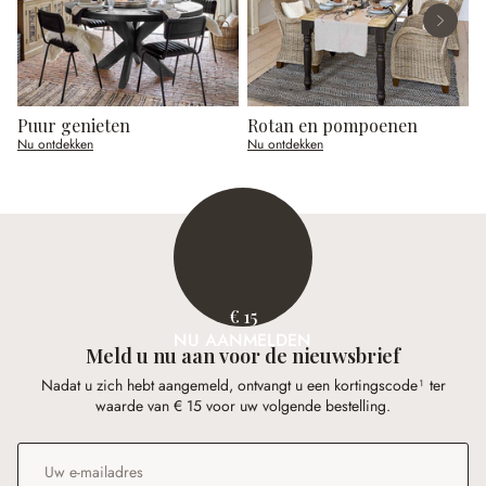
Puur genieten
Rotan en pompoenen
Nu ontdekken
Nu ontdekken
N
€ 15
NU AANMELDEN
Meld u nu aan voor de nieuwsbrief
Nadat u zich hebt aangemeld, ontvangt u een kortingscode¹ ter
waarde van € 15 voor uw volgende bestelling.
E-mailadres
*