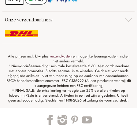
Onze verzendpartners
Alle prijzen incl. btw plus
verzendkosten
en mogelijke leveringskosten, indien
niet anders vermeld.
¹ Nieuwsbrief-aanmelding: minimale bestelwaarde € 60; Niet combineerbaar
met andere promoties. Slechts eenmaal in te wisselen. Geldt niet voor reeds
afgeprijsde artikelen. Niet van toepassing op de aankoop van cadeaubonnen.
FSC®-handelsmerklicentienummer: FSC-C136992 (Alleen producten waarbij dit
is aangegeven hebben een FSC-certificering)
* FINAL SALE: de extra korting ter hoogte van 25% op alle artikelen op
loberon.nl/Sale is al verrekend. Artikelen in een set zijn uitgesloten. U heeft
geen actiecode nodig. Slechts t/m 11-08-2026 of zolang de voorraad strekt.