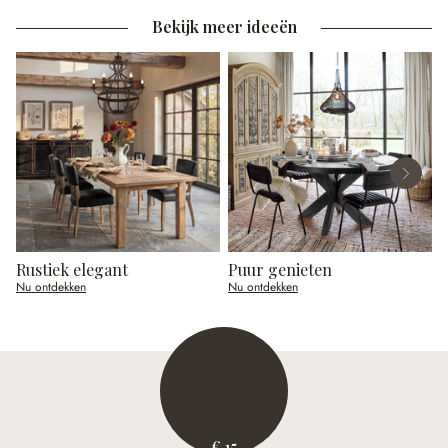
Bekijk meer ideeën
Rustiek elegant
Puur genieten
Nu ontdekken
Nu ontdekken
N
€ 15