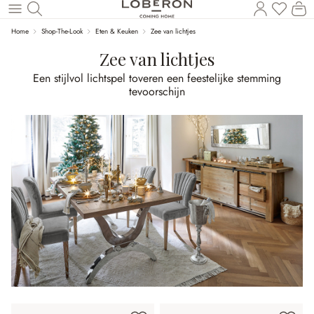
U heef
Wi
Naar de hoofdinhoud
Home
Shop-The-Look
Eten & Keuken
Zee van lichtjes
Zee van lichtjes
Een stijlvol lichtspel toveren een feestelijke stemming
tevoorschijn