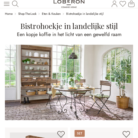
U heef
Wi
Naar de hoofdinhoud
Home
Shop-The-Look
Eten & Keuken
Bistrohoekje in landelijke stijl
Bistrohoekje in landelijke stijl
Een kopje koffie in het licht van een gewelfd raam
Set