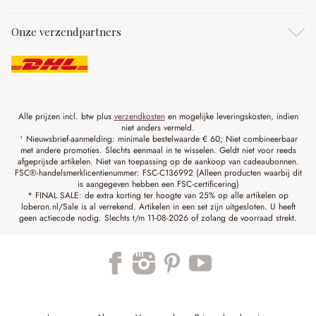
Onze verzendpartners
Alle prijzen incl. btw plus
verzendkosten
en mogelijke leveringskosten, indien
niet anders vermeld.
¹ Nieuwsbrief-aanmelding: minimale bestelwaarde € 60; Niet combineerbaar
met andere promoties. Slechts eenmaal in te wisselen. Geldt niet voor reeds
afgeprijsde artikelen. Niet van toepassing op de aankoop van cadeaubonnen.
FSC®-handelsmerklicentienummer: FSC-C136992 (Alleen producten waarbij dit
is aangegeven hebben een FSC-certificering)
* FINAL SALE: de extra korting ter hoogte van 25% op alle artikelen op
loberon.nl/Sale is al verrekend. Artikelen in een set zijn uitgesloten. U heeft
geen actiecode nodig. Slechts t/m 11-08-2026 of zolang de voorraad strekt.