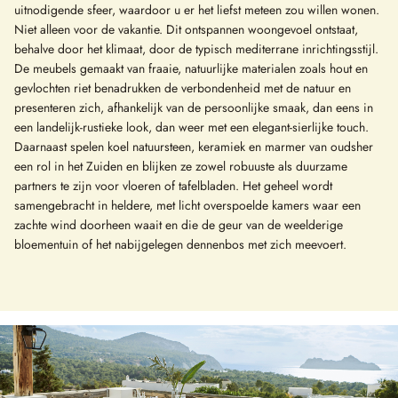
uitnodigende sfeer, waardoor u er het liefst meteen zou willen wonen.
Niet alleen voor de vakantie. Dit ontspannen woongevoel ontstaat,
behalve door het klimaat, door de typisch mediterrane inrichtingsstijl.
De meubels gemaakt van fraaie, natuurlijke materialen zoals hout en
gevlochten riet benadrukken de verbondenheid met de natuur en
presenteren zich, afhankelijk van de persoonlijke smaak, dan eens in
een landelijk-rustieke look, dan weer met een elegant-sierlijke touch.
Daarnaast spelen koel natuursteen, keramiek en marmer van oudsher
een rol in het Zuiden en blijken ze zowel robuuste als duurzame
partners te zijn voor vloeren of tafelbladen. Het geheel wordt
samengebracht in heldere, met licht overspoelde kamers waar een
zachte wind doorheen waait en die de geur van de weelderige
bloementuin of het nabijgelegen dennenbos met zich meevoert.