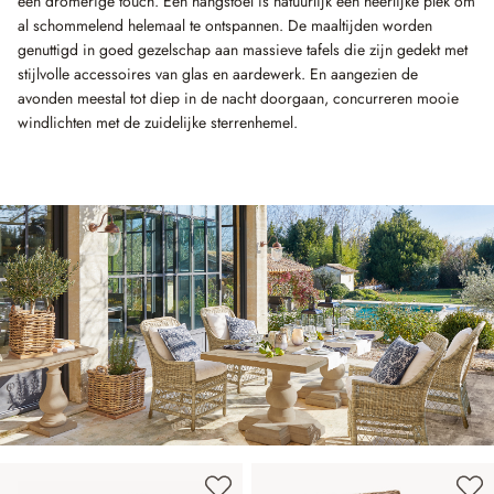
een dromerige touch. Een hangstoel is natuurlijk een heerlijke plek om
al schommelend helemaal te ontspannen. De maaltijden worden
genuttigd in goed gezelschap aan massieve tafels die zijn gedekt met
stijlvolle accessoires van glas en aardewerk. En aangezien de
avonden meestal tot diep in de nacht doorgaan, concurreren mooie
windlichten met de zuidelijke sterrenhemel.
Productgalerij overslaan