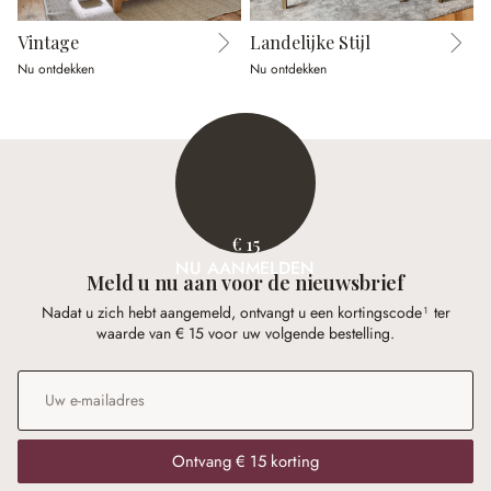
Vintage
Landelijke Stijl
Nu ontdekken
Nu ontdekken
N
€ 15
NU AANMELDEN
Meld u nu aan voor de nieuwsbrief
Nadat u zich hebt aangemeld, ontvangt u een kortingscode¹ ter
waarde van € 15 voor uw volgende bestelling.
E-mailadres
*
Ontvang € 15 korting