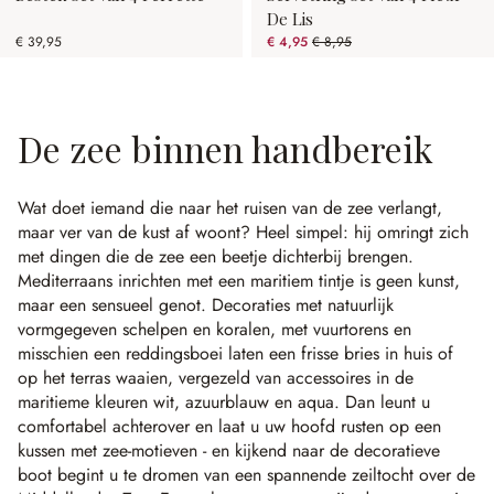
De Lis
€ 39,95
€ 4,95
€ 8,95
(44.69% gespart)
De zee binnen handbereik
Wat doet iemand die naar het ruisen van de zee verlangt,
maar ver van de kust af woont? Heel simpel: hij omringt zich
met dingen die de zee een beetje dichterbij brengen.
Mediterraans inrichten met een maritiem tintje is geen kunst,
maar een sensueel genot. Decoraties met natuurlijk
vormgegeven schelpen en koralen, met vuurtorens en
misschien een reddingsboei laten een frisse bries in huis of
op het terras waaien, vergezeld van accessoires in de
maritieme kleuren wit, azuurblauw en aqua. Dan leunt u
comfortabel achterover en laat u uw hoofd rusten op een
kussen met zee-motieven - en kijkend naar de decoratieve
boot begint u te dromen van een spannende zeiltocht over de