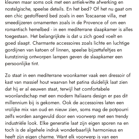
kleuren maar soms ook met een antiek-witte afwerking en
nostalgische, speelse details. En het bed? Of het nu gaat om
een chic gestoffeerd bed zoals in een Toscaanse villa, met
smeedijzeren ornamenten zoals in de Provence of om een
romantisch hemelbed - in een mediterrane slaapkamer is alles
toegestaan. Het belangrijkste is dat u zich goed voelt en
goed slaapt. Charmante accessoires zoals lichte en luchtige
gordijnen van katoen of linnen, speelse bijzettafeltjes en
kunstzinnig ontworpen lampen geven de slaapkamer een
persoonlijke tint.
Zo staat in een mediterrane woonkamer vaak een dressoir of
kast van massief hout waarvan het patina duidelijk laat zien
dat hij er al eeuwen staat, terwijl het comfortabele
woonlandschap met een modern Italiaans design er pas dit
millennium bij is gekomen. Ook de accessoires laten een
vrolijke mix van oud en nieuw zien, soms mag de potpourri
zelfs worden aangevuld door een voorwerp met een trendy
industriële look. Elke generatie laat zijn eigen sporen na en
toch is de algehele indruk wonderbaarlijk harmonieus en
heeft zijn eigen charme. Want elk voorwerp is van een