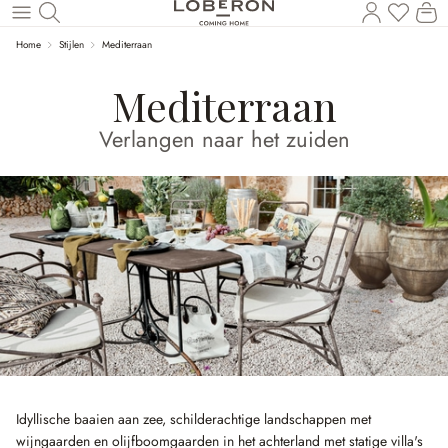
U heef
Wi
Naar de hoofdinhoud
Home
Stijlen
Mediterraan
Mediterraan
Verlangen naar het zuiden
Idyllische baaien aan zee, schilderachtige landschappen met
wijngaarden en olijfboomgaarden in het achterland met statige villa's