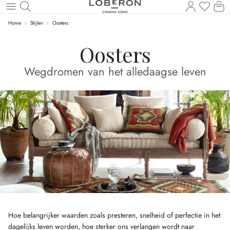
U heef
Wi
Naar de hoofdinhoud
Home
Stijlen
Oosters
Oosters
Wegdromen van het alledaagse leven
Hoe belangrijker waarden zoals presteren, snelheid of perfectie in het
dagelijks leven worden, hoe sterker ons verlangen wordt naar