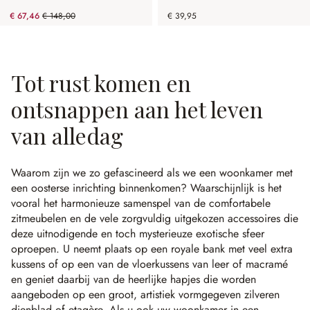
€ 67,46
€ 148,00
€ 39,95
(54.42% gespart)
Tot rust komen en
ontsnappen aan het leven
van alledag
Waarom zijn we zo gefascineerd als we een woonkamer met
een oosterse inrichting binnenkomen? Waarschijnlijk is het
vooral het harmonieuze samenspel van de comfortabele
zitmeubelen en de vele zorgvuldig uitgekozen accessoires die
deze uitnodigende en toch mysterieuze exotische sfeer
oproepen. U neemt plaats op een royale bank met veel extra
kussens of op een van de vloerkussens van leer of macramé
en geniet daarbij van de heerlijke hapjes die worden
aangeboden op een groot, artistiek vormgegeven zilveren
dienblad of etagère. Als u ook uw woonkamer in een