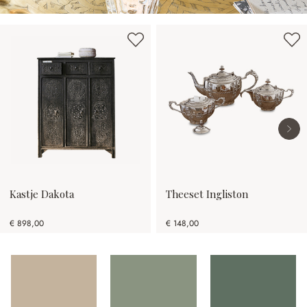
Productgalerij overslaan
Kastje Dakota
Theeset Ingliston
€ 898,00
€ 148,00