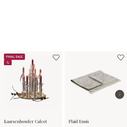
Productgalerij overslaan
Sale
%
%
Kaarsenhouder Calcot
Plaid Ensis