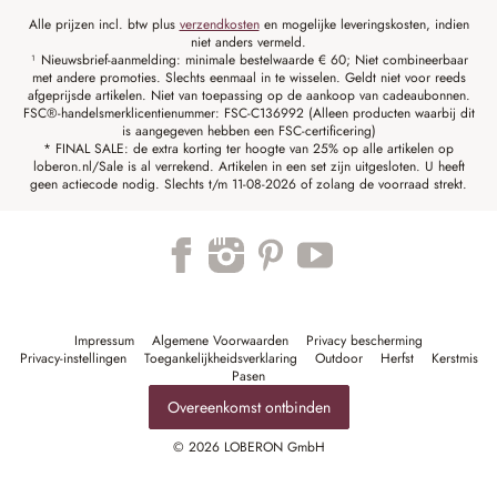
Alle prijzen incl. btw plus
verzendkosten
en mogelijke leveringskosten, indien
niet anders vermeld.
¹ Nieuwsbrief-aanmelding: minimale bestelwaarde € 60; Niet combineerbaar
met andere promoties. Slechts eenmaal in te wisselen. Geldt niet voor reeds
afgeprijsde artikelen. Niet van toepassing op de aankoop van cadeaubonnen.
FSC®-handelsmerklicentienummer: FSC-C136992 (Alleen producten waarbij dit
is aangegeven hebben een FSC-certificering)
* FINAL SALE: de extra korting ter hoogte van 25% op alle artikelen op
loberon.nl/Sale is al verrekend. Artikelen in een set zijn uitgesloten. U heeft
geen actiecode nodig. Slechts t/m 11-08-2026 of zolang de voorraad strekt.
Impressum
Algemene Voorwaarden
Privacy bescherming
Privacy-instellingen
Toegankelijkheidsverklaring
Outdoor
Herfst
Kerstmis
Pasen
Overeenkomst ontbinden
© 2026 LOBERON GmbH