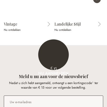
Vintage
Landelijke Stijl
Nu ontdekken
Nu ontdekken
N
€ 15
NU AANMELDEN
Meld u nu aan voor de nieuwsbrief
Nadat u zich hebt aangemeld, ontvangt u een kortingscode¹ ter
waarde van € 15 voor uw volgende bestelling.
E-mailadres
*