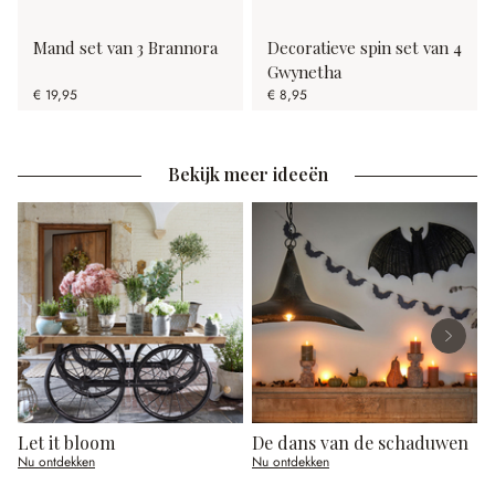
Mand set van 3 Brannora
Decoratieve spin set van 4
Gwynetha
€ 19,95
€ 8,95
Bekijk meer ideeën
Let it bloom
De dans van de schaduwen
Nu ontdekken
Nu ontdekken
N