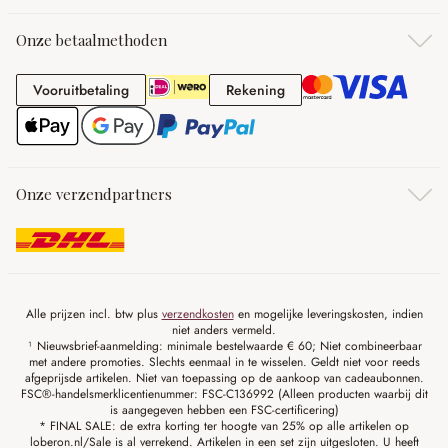
Onze betaalmethoden
Vooruitbetaling
Rekening
Vooruitbetaling
Rekening
Onze verzendpartners
Alle prijzen incl. btw plus
verzendkosten
en mogelijke leveringskosten, indien
niet anders vermeld.
¹ Nieuwsbrief-aanmelding: minimale bestelwaarde € 60; Niet combineerbaar
met andere promoties. Slechts eenmaal in te wisselen. Geldt niet voor reeds
afgeprijsde artikelen. Niet van toepassing op de aankoop van cadeaubonnen.
FSC®-handelsmerklicentienummer: FSC-C136992 (Alleen producten waarbij dit
is aangegeven hebben een FSC-certificering)
* FINAL SALE: de extra korting ter hoogte van 25% op alle artikelen op
loberon.nl/Sale is al verrekend. Artikelen in een set zijn uitgesloten. U heeft