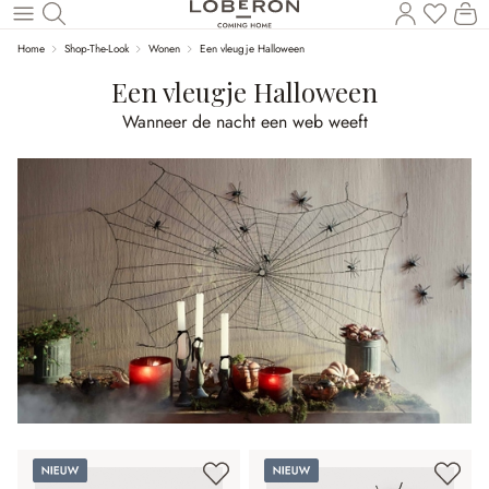
U heef
Wi
Naar de hoofdinhoud
Home
Shop-The-Look
Wonen
Een vleugje Halloween
Een vleugje Halloween
Wanneer de nacht een web weeft
Nieuw
Nieuw