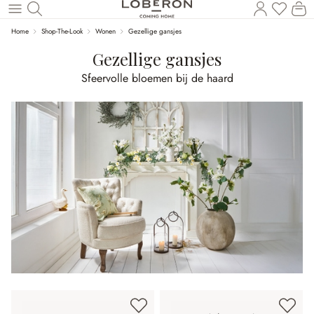
U heef
Wi
Naar de hoofdinhoud
Home
Shop-The-Look
Wonen
Gezellige gansjes
Gezellige gansjes
Sfeervolle bloemen bij de haard