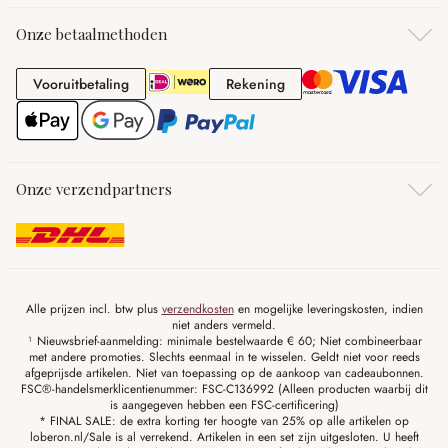
Onze betaalmethoden
Vooruitbetaling
Rekening
Vooruitbetaling
Rekening
Onze verzendpartners
Alle prijzen incl. btw plus
verzendkosten
en mogelijke leveringskosten, indien
niet anders vermeld.
¹ Nieuwsbrief-aanmelding: minimale bestelwaarde € 60; Niet combineerbaar
met andere promoties. Slechts eenmaal in te wisselen. Geldt niet voor reeds
afgeprijsde artikelen. Niet van toepassing op de aankoop van cadeaubonnen.
FSC®-handelsmerklicentienummer: FSC-C136992 (Alleen producten waarbij dit
is aangegeven hebben een FSC-certificering)
* FINAL SALE: de extra korting ter hoogte van 25% op alle artikelen op
loberon.nl/Sale is al verrekend. Artikelen in een set zijn uitgesloten. U heeft