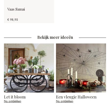
Vaas Samai
€ 98,95
Bekijk meer ideeën
Let it bloom
Een vleugje Halloween
Nu ontdekken
Nu ontdekken
N