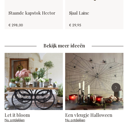
Staande kapstok Hector
Sjaal Laine
€ 298,00
€ 29,95
Bekijk meer ideeën
Let it bloom
Een vleugje Halloween
Nu ontdekken
Nu ontdekken
N