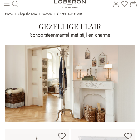
U heef
Wi
Naar de hoofdinhoud
Home
Shop-The-Look
Wonen
GEZELLIGE FLAIR
GEZELLIGE FLAIR
Schoorsteenmantel met stijl en charme