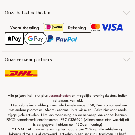
Onze betaalmethoden
Vooruitbetaling
Rekening
Vooruitbetaling
Rekening
Onze verzendpartners
Alle prijzen incl. btw plus
verzendkosten
en mogelijke leveringskosten, indien
niet anders vermeld.
¹ Nieuwsbrief-aanmelding: minimale bestelwaarde € 60; Niet combineerbaar
met andere promoties. Slechts eenmaal in te wisselen. Geldt niet voor reeds
afgeprijsde artikelen. Niet van toepassing op de aankoop van cadeaubonnen.
FSC®-handelsmerklicentienummer: FSC-C136992 (Alleen producten waarbij dit
is aangegeven hebben een FSC-certificering)
* FINAL SALE: de extra korting ter hoogte van 25% op alle artikelen op
loberon.nl/Sale is al verrekend. Artikelen in een set zijn uitgesloten. U heeft