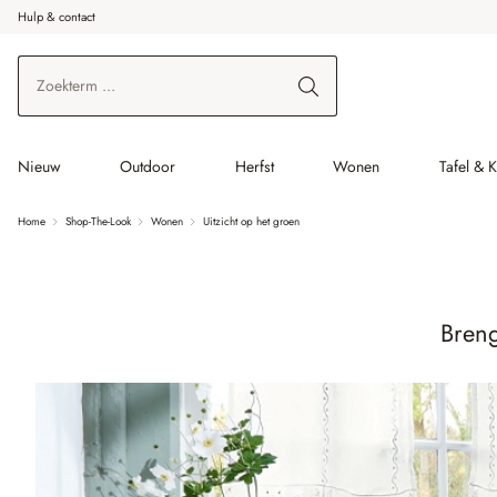
Hulp & contact
r de hoofdinhoud
Ga naar zoeken
Ga naar de hoofdnavigatie
Nieuw
Outdoor
Herfst
Wonen
Tafel & 
Home
Shop-The-Look
Wonen
Uitzicht op het groen
Breng