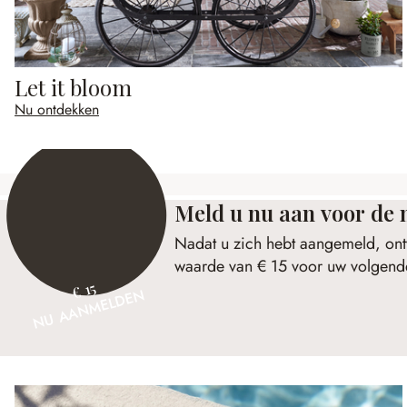
Let it bloom
Nu ontdekken
Meld u nu aan voor de 
Nadat u zich hebt aangemeld, ont
waarde van € 15 voor uw volgende
€ 15
NU AANMELDEN