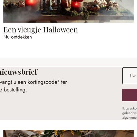
Een vleugje Halloween
Nu ontdekken
nieuwsbrief
E-maila
vangt u een kortingscode¹ ter
 bestelling.
Ik ga akk
gebied va
algemene 