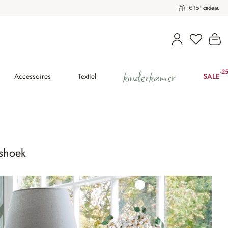
€ 15¹ cadeau
U heeft 
Wi
kinderkamer
-2
(25
Accessoires
Textiel
SALE
eshoek