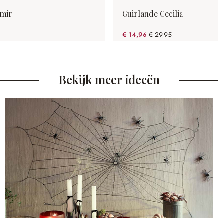
imir
Guirlande Cecilia
€ 14,96
€ 29,95
(50.05% gespart)
Bekijk meer ideeën