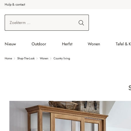
Hulp & contact
r de hoofdinhoud
Ga naar zoeken
Ga naar de hoofdnavigatie
Nieuw
Outdoor
Herfst
Wonen
Tafel & 
Home
Shop-The-Look
Wonen
Country living