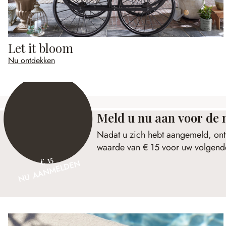
Let it bloom
Nu ontdekken
Meld u nu aan voor de 
Nadat u zich hebt aangemeld, ont
waarde van € 15 voor uw volgende
€ 15
NU AANMELDEN