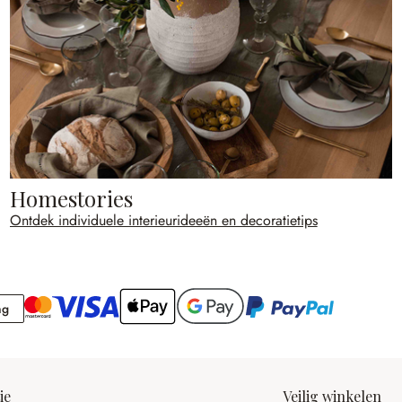
Homestories
Ontdek individuele interieurideeën en decoratietips
Rekening
ng
ie
Veilig winkelen