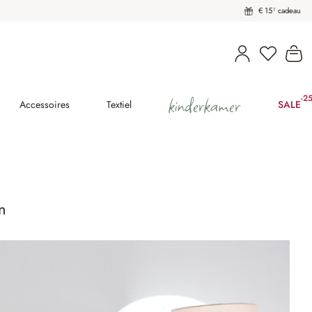
€ 15¹ cadeau
U heeft 
Wi
kinderkamer
-2
(25
Accessoires
Textiel
SALE
n