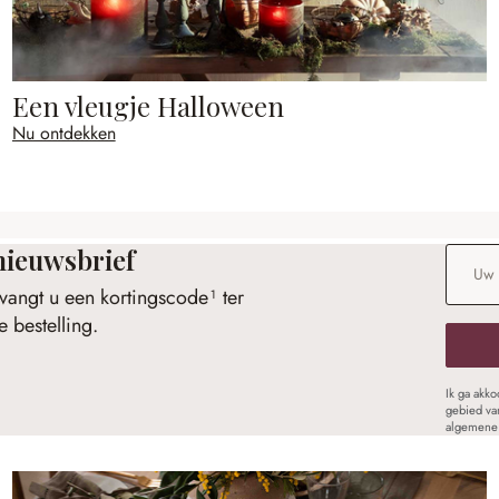
Een vleugje Halloween
Nu ontdekken
nieuwsbrief
E-maila
vangt u een kortingscode¹ ter
 bestelling.
Ik ga akk
gebied va
algemene 