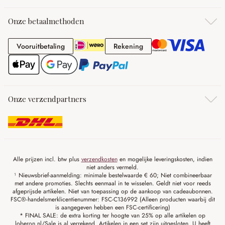
Onze betaalmethoden
Vooruitbetaling
Rekening
Vooruitbetaling
Rekening
Onze verzendpartners
Alle prijzen incl. btw plus
verzendkosten
en mogelijke leveringskosten, indien
niet anders vermeld.
¹ Nieuwsbrief-aanmelding: minimale bestelwaarde € 60; Niet combineerbaar
met andere promoties. Slechts eenmaal in te wisselen. Geldt niet voor reeds
afgeprijsde artikelen. Niet van toepassing op de aankoop van cadeaubonnen.
FSC®-handelsmerklicentienummer: FSC-C136992 (Alleen producten waarbij dit
is aangegeven hebben een FSC-certificering)
* FINAL SALE: de extra korting ter hoogte van 25% op alle artikelen op
loberon.nl/Sale is al verrekend. Artikelen in een set zijn uitgesloten. U heeft