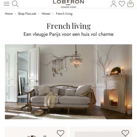
U heef
Wi
Naar de hoofdinhoud
Home
Shop-The-Look
Wonen
French living
French living
Een vleugje Parijs voor een huis vol charme