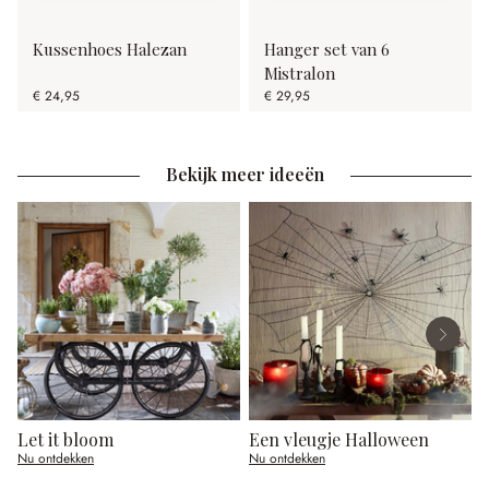
Kussenhoes Halezan
Hanger set van 6
Mistralon
€ 24,95
€ 29,95
Bekijk meer ideeën
Let it bloom
Een vleugje Halloween
Nu ontdekken
Nu ontdekken
N