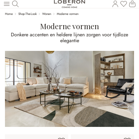
U heef
Wi
Naar de hoofdinhoud
Home
Shop-The-Look
Wonen
Moderne vormen
Moderne vormen
Donkere accenten en heldere lijnen zorgen voor tijdloze
elegantie