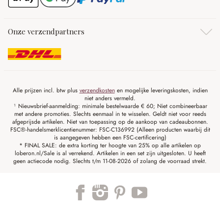
Onze verzendpartners
Alle prijzen incl. btw plus
verzendkosten
en mogelijke leveringskosten, indien
niet anders vermeld.
¹ Nieuwsbrief-aanmelding: minimale bestelwaarde € 60; Niet combineerbaar
met andere promoties. Slechts eenmaal in te wisselen. Geldt niet voor reeds
afgeprijsde artikelen. Niet van toepassing op de aankoop van cadeaubonnen.
FSC®-handelsmerklicentienummer: FSC-C136992 (Alleen producten waarbij dit
is aangegeven hebben een FSC-certificering)
* FINAL SALE: de extra korting ter hoogte van 25% op alle artikelen op
loberon.nl/Sale is al verrekend. Artikelen in een set zijn uitgesloten. U heeft
geen actiecode nodig. Slechts t/m 11-08-2026 of zolang de voorraad strekt.