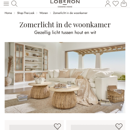
U heef
Wi
Naar de hoofdinhoud
Home
Shop-The-Look
Wonen
Zomerlicht in de woonkamer
Zomerlicht in de woonkamer
Gezellig licht tussen hout en wit