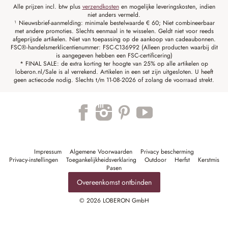
Alle prijzen incl. btw plus
verzendkosten
en mogelijke leveringskosten, indien
niet anders vermeld.
¹ Nieuwsbrief-aanmelding: minimale bestelwaarde € 60; Niet combineerbaar
met andere promoties. Slechts eenmaal in te wisselen. Geldt niet voor reeds
afgeprijsde artikelen. Niet van toepassing op de aankoop van cadeaubonnen.
FSC®-handelsmerklicentienummer: FSC-C136992 (Alleen producten waarbij dit
is aangegeven hebben een FSC-certificering)
* FINAL SALE: de extra korting ter hoogte van 25% op alle artikelen op
loberon.nl/Sale is al verrekend. Artikelen in een set zijn uitgesloten. U heeft
geen actiecode nodig. Slechts t/m 11-08-2026 of zolang de voorraad strekt.
Impressum
Algemene Voorwaarden
Privacy bescherming
Privacy-instellingen
Toegankelijkheidsverklaring
Outdoor
Herfst
Kerstmis
Pasen
Overeenkomst ontbinden
© 2026 LOBERON GmbH