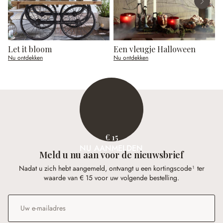
Let it bloom
Een vleugje Halloween
Nu ontdekken
Nu ontdekken
N
€ 15
NU AANMELDEN
Meld u nu aan voor de nieuwsbrief
Nadat u zich hebt aangemeld, ontvangt u een kortingscode¹ ter
waarde van € 15 voor uw volgende bestelling.
E-mailadres
*