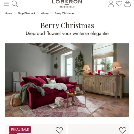
U heef
Wi
Naar de hoofdinhoud
Home
Shop-The-Look
Wonen
Berry Christmas
Berry Christmas
Dieprood fluweel voor winterse elegantie
Sale