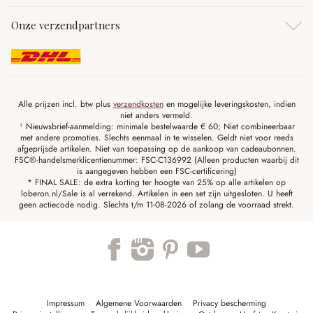
Onze verzendpartners
Alle prijzen incl. btw plus
verzendkosten
en mogelijke leveringskosten, indien
niet anders vermeld.
¹ Nieuwsbrief-aanmelding: minimale bestelwaarde € 60; Niet combineerbaar
met andere promoties. Slechts eenmaal in te wisselen. Geldt niet voor reeds
afgeprijsde artikelen. Niet van toepassing op de aankoop van cadeaubonnen.
FSC®-handelsmerklicentienummer: FSC-C136992 (Alleen producten waarbij dit
is aangegeven hebben een FSC-certificering)
* FINAL SALE: de extra korting ter hoogte van 25% op alle artikelen op
loberon.nl/Sale is al verrekend. Artikelen in een set zijn uitgesloten. U heeft
geen actiecode nodig. Slechts t/m 11-08-2026 of zolang de voorraad strekt.
Impressum
Algemene Voorwaarden
Privacy bescherming