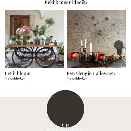
Bekijk meer ideeën
Let it bloom
Een vleugje Halloween
Nu ontdekken
Nu ontdekken
N
€ 15