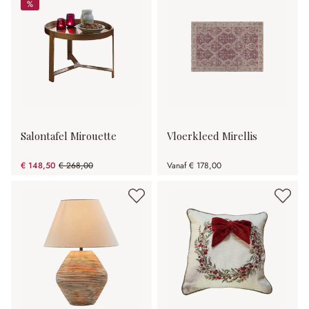
%
%
Salontafel Mirouette
Vloerkleed Mirellis
€ 148,50
€ 268,00
Vanaf
€ 178,00
(44.59% gespart)