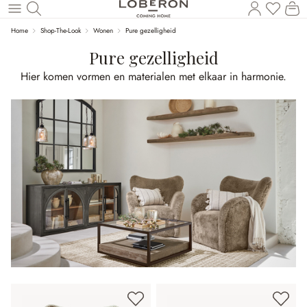
U heef
Wi
Naar de hoofdinhoud
Home
Shop-The-Look
Wonen
Pure gezelligheid
Pure gezelligheid
Hier komen vormen en materialen met elkaar in harmonie.