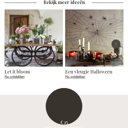
Bekijk meer ideeën
Let it bloom
Een vleugje Halloween
Nu ontdekken
Nu ontdekken
N
€ 15