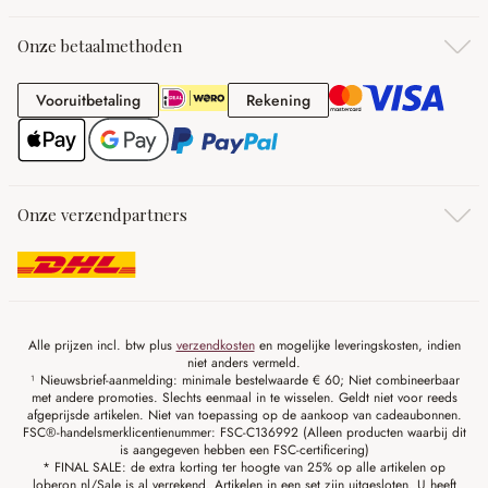
Onze betaalmethoden
Vooruitbetaling
Rekening
Vooruitbetaling
Rekening
Onze verzendpartners
Alle prijzen incl. btw plus
verzendkosten
en mogelijke leveringskosten, indien
niet anders vermeld.
¹ Nieuwsbrief-aanmelding: minimale bestelwaarde € 60; Niet combineerbaar
met andere promoties. Slechts eenmaal in te wisselen. Geldt niet voor reeds
afgeprijsde artikelen. Niet van toepassing op de aankoop van cadeaubonnen.
FSC®-handelsmerklicentienummer: FSC-C136992 (Alleen producten waarbij dit
is aangegeven hebben een FSC-certificering)
* FINAL SALE: de extra korting ter hoogte van 25% op alle artikelen op
loberon.nl/Sale is al verrekend. Artikelen in een set zijn uitgesloten. U heeft