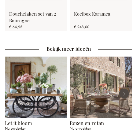
Douchelaken set van 2
Koelbox Karamea
Bourogne
€ 64,95
€ 248,00
Bekijk meer ideeën
Let it bloom
Rozen en rotan
E
Nu ontdekken
Nu ontdekken
N