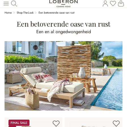
U heef
Wi
Naar de hoofdinhoud
Home
Shop-The-Look
Een betoverende oase van rust
Een betoverende oase van rust
Een en al ongedwongenheid
Sale