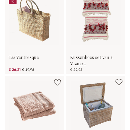
%
%
Tas Ventresque
Kussenhoes set van 2
Yazmira
€ 26,21
€ 49,95
€ 29,95
(47.53% gespart)