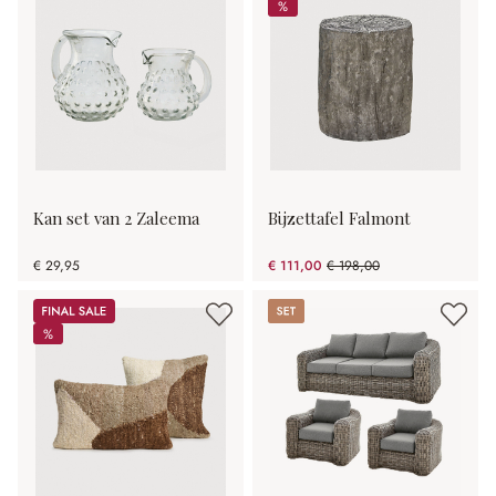
%
%
Kan set van 2 Zaleema
Bijzettafel Falmont
€ 29,95
€ 111,00
€ 198,00
(43.94% gespart)
Sale
Set
%
%