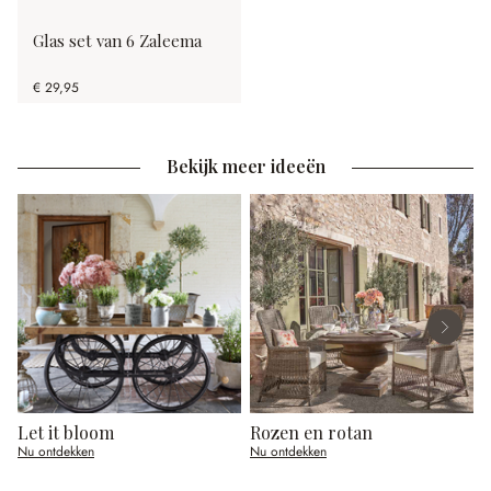
Glas set van 6 Zaleema
€ 29,95
Bekijk meer ideeën
Let it bloom
Rozen en rotan
E
Nu ontdekken
Nu ontdekken
N