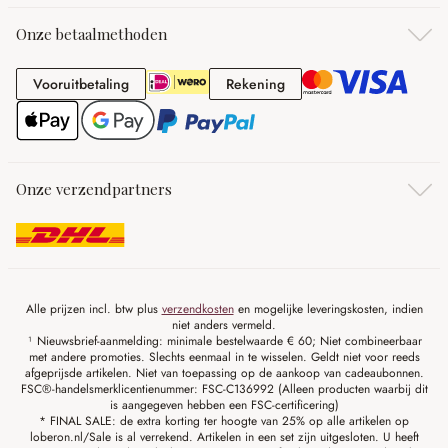
Onze betaalmethoden
Vooruitbetaling
Rekening
Vooruitbetaling
Rekening
Onze verzendpartners
Alle prijzen incl. btw plus
verzendkosten
en mogelijke leveringskosten, indien
niet anders vermeld.
¹ Nieuwsbrief-aanmelding: minimale bestelwaarde € 60; Niet combineerbaar
met andere promoties. Slechts eenmaal in te wisselen. Geldt niet voor reeds
afgeprijsde artikelen. Niet van toepassing op de aankoop van cadeaubonnen.
FSC®-handelsmerklicentienummer: FSC-C136992 (Alleen producten waarbij dit
is aangegeven hebben een FSC-certificering)
* FINAL SALE: de extra korting ter hoogte van 25% op alle artikelen op
loberon.nl/Sale is al verrekend. Artikelen in een set zijn uitgesloten. U heeft