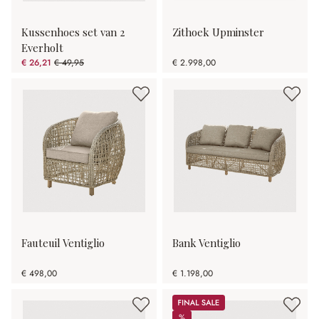
Kussenhoes set van 2
Zithoek Upminster
Everholt
€ 26,21
€ 49,95
€ 2.998,00
(47.53% gespart)
Fauteuil Ventiglio
Bank Ventiglio
€ 498,00
€ 1.198,00
Sale
%