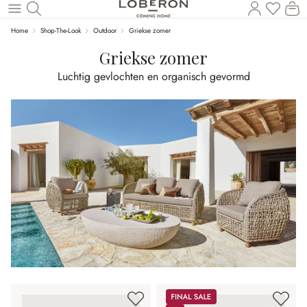
U heef
Wi
Naar de hoofdinhoud
Home
Shop-The-Look
Outdoor
Griekse zomer
Griekse zomer
Luchtig gevlochten en organisch gevormd
Sale