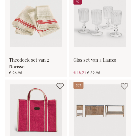
%
%
Theedoek set van 2
Glas set van 4 Lianzo
Norisse
€ 26,95
€ 18,71
€ 32,95
(43.22% gespart)
Set