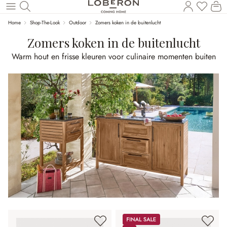
U heef
Wi
Naar de hoofdinhoud
Home
Shop-The-Look
Outdoor
Zomers koken in de buitenlucht
Zomers koken in de buitenlucht
Warm hout en frisse kleuren voor culinaire momenten buiten
Sale