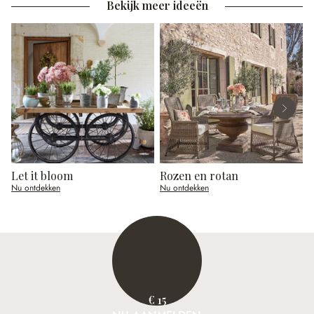
Bekijk meer ideeën
Let it bloom
Rozen en rotan
E
Nu ontdekken
Nu ontdekken
N
€ 15