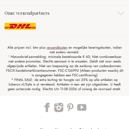
Onze verzendpartners
Alle prijzen incl. btw plus
verzendkosten
en mogelijke leveringskosten, indien
niet anders vermeld.
¹ Nieuwsbrief-aanmelding: minimale bestelwaarde € 60; Niet combineerbaar
met andere promoties. Slechts eenmaal in te wisselen. Geldt niet voor reeds
afgeprijsde artikelen. Niet van toepassing op de aankoop van cadeaubonnen.
FSC®-handelsmerklicentienummer: FSC-C136992 (Alleen producten waarbij dit
is aangegeven hebben een FSC-certificering)
* FINAL SALE: de extra korting ter hoogte van 25% op alle artikelen op
loberon.nl/Sale is al verrekend. Artikelen in een set zijn uitgesloten. U heeft
geen actiecode nodig. Slechts t/m 11-08-2026 of zolang de voorraad strekt.