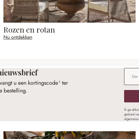
Rozen en rotan
Nu ontdekken
nieuwsbrief
E-maila
vangt u een kortingscode¹ ter
 bestelling.
Ik ga akk
gebied va
algemene 