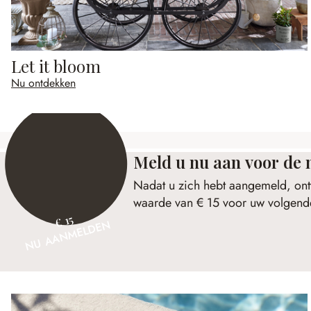
Let it bloom
Nu ontdekken
Meld u nu aan voor de 
Nadat u zich hebt aangemeld, ont
waarde van € 15 voor uw volgende
€ 15
NU AANMELDEN