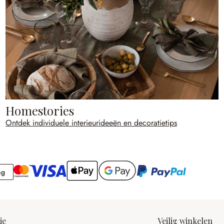
Homestories
Ontdek individuele interieurideeën en decoratietips
Rekening
ng
ie
Veilig winkelen