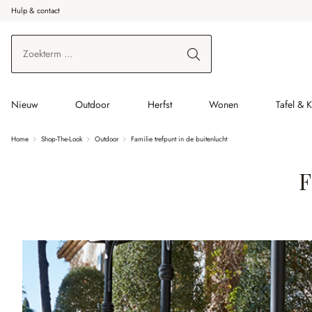
Hulp & contact
r de hoofdinhoud
Ga naar zoeken
Ga naar de hoofdnavigatie
Nieuw
Outdoor
Herfst
Wonen
Tafel & 
Home
Shop-The-Look
Outdoor
Familie trefpunt in de buitenlucht
F