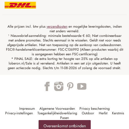
Alle prijzen incl. btw plus
verzendkosten
en mogelijke leveringskosten, indien
niet anders vermeld.
¹ Nieuwsbrief-aanmelding: minimale bestelwaarde € 60; Niet combineerbaar
met andere promoties. Slechts eenmaal in te wisselen. Geldt niet voor reeds
afgeprijsde artikelen. Niet van toepassing op de aankoop van cadeaubonnen.
FSC®-handelsmerklicentienummer: FSC-C136992 (Alleen producten waarbij dit
is aangegeven hebben een FSC-certificering)
* FINAL SALE: de extra korting ter hoogte van 25% op alle artikelen op
loberon.nl/Sale is al verrekend. Artikelen in een set zijn uitgesloten. U heeft
geen actiecode nodig. Slechts t/m 11-08-2026 of zolang de voorraad strekt.
Impressum
Algemene Voorwaarden
Privacy bescherming
Privacy-instellingen
Toegankelijkheidsverklaring
Outdoor
Herfst
Kerstmis
Pasen
Overeenkomst ontbinden