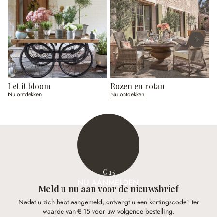
Let it bloom
Rozen en rotan
E
Nu ontdekken
Nu ontdekken
N
€ 15
NU AANMELDEN
Meld u nu aan voor de nieuwsbrief
Nadat u zich hebt aangemeld, ontvangt u een kortingscode¹ ter
waarde van € 15 voor uw volgende bestelling.