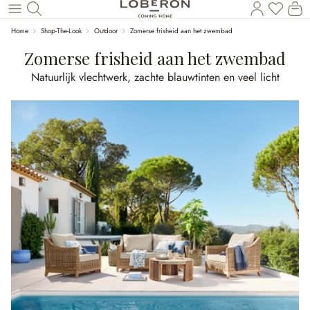
U heef
Wi
Naar de hoofdinhoud
Home
Shop-The-Look
Outdoor
Zomerse frisheid aan het zwembad
Zomerse frisheid aan het zwembad
Natuurlijk vlechtwerk, zachte blauwtinten en veel licht