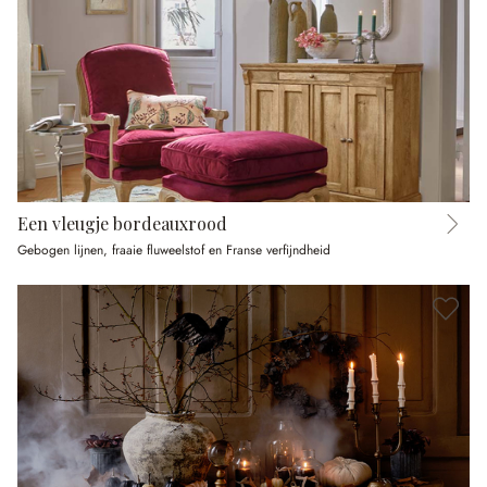
Een vleugje bordeauxrood
Gebogen lijnen, fraaie fluweelstof en Franse verfijndheid