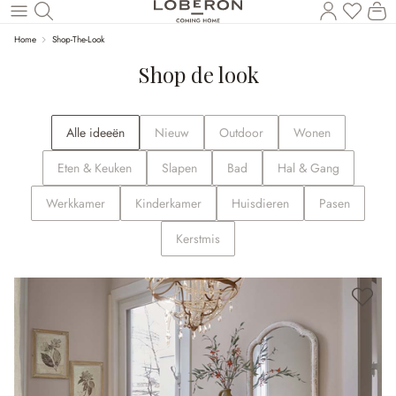
U heef
Wi
Naar de hoofdinhoud
Home
Shop-The-Look
Shop de look
Alle ideeën
Nieuw
Outdoor
Wonen
Eten & Keuken
Slapen
Bad
Hal & Gang
Werkkamer
Kinderkamer
Huisdieren
Pasen
Kerstmis