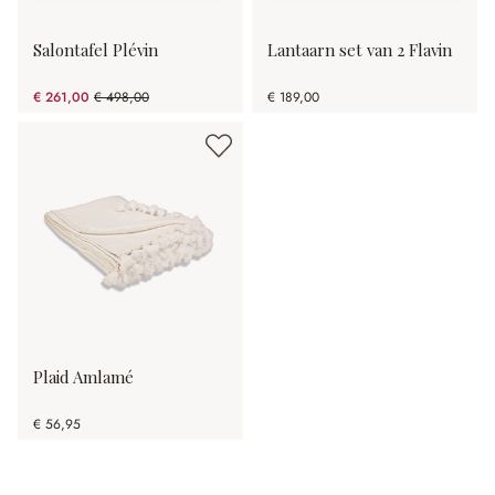
Salontafel Plévin
Lantaarn set van 2 Flavin
€ 261,00
€ 498,00
€ 189,00
(47.59% gespart)
Plaid Amlamé
€ 56,95