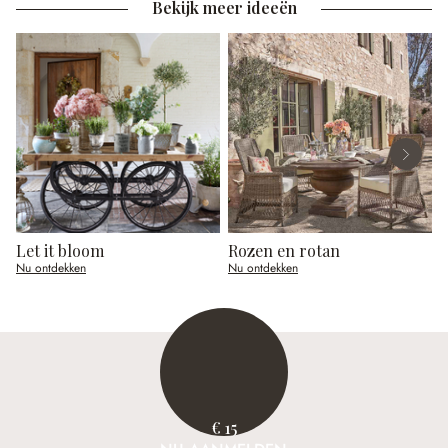
Bekijk meer ideeën
Let it bloom
Rozen en rotan
E
Nu ontdekken
Nu ontdekken
N
€ 15