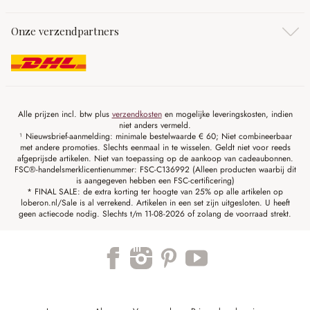
Onze verzendpartners
Alle prijzen incl. btw plus
verzendkosten
en mogelijke leveringskosten, indien
niet anders vermeld.
¹ Nieuwsbrief-aanmelding: minimale bestelwaarde € 60; Niet combineerbaar
met andere promoties. Slechts eenmaal in te wisselen. Geldt niet voor reeds
afgeprijsde artikelen. Niet van toepassing op de aankoop van cadeaubonnen.
FSC®-handelsmerklicentienummer: FSC-C136992 (Alleen producten waarbij dit
is aangegeven hebben een FSC-certificering)
* FINAL SALE: de extra korting ter hoogte van 25% op alle artikelen op
loberon.nl/Sale is al verrekend. Artikelen in een set zijn uitgesloten. U heeft
geen actiecode nodig. Slechts t/m 11-08-2026 of zolang de voorraad strekt.