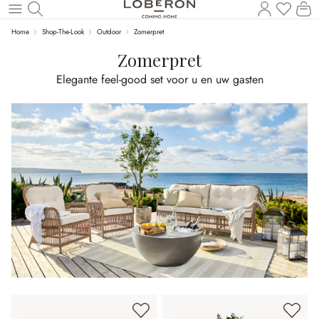
U heef
Wi
Naar de hoofdinhoud
Home
Shop-The-Look
Outdoor
Zomerpret
Zomerpret
Elegante feel-good set voor u en uw gasten