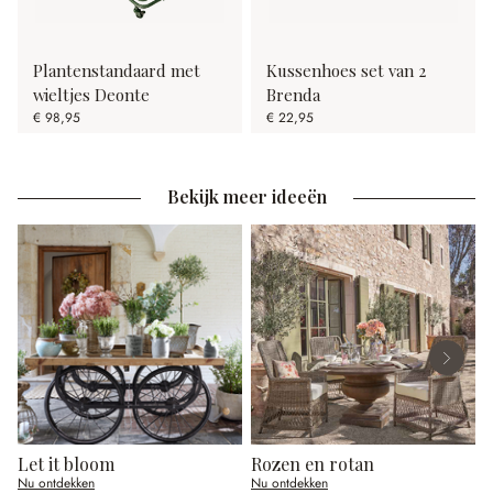
Plantenstandaard met
Kussenhoes set van 2
wieltjes Deonte
Brenda
€ 98,95
€ 22,95
Bekijk meer ideeën
Let it bloom
Rozen en rotan
E
Nu ontdekken
Nu ontdekken
N