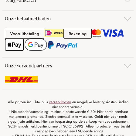
Veilig winkelen
Onze betaalmethoden
Vooruitbetaling
Rekening
Vooruitbetaling
Rekening
Onze verzendpartners
Alle prijzen incl. btw plus
verzendkosten
en mogelijke leveringskosten, indien
niet anders vermeld.
¹ Nieuwsbrief-aanmelding: minimale bestelwaarde € 60; Niet combineerbaar
met andere promoties. Slechts eenmaal in te wisselen. Geldt niet voor reeds
afgeprijsde artikelen. Niet van toepassing op de aankoop van cadeaubonnen.
FSC®-handelsmerklicentienummer: FSC-C136992 (Alleen producten waarbij dit
is aangegeven hebben een FSC-certificering)