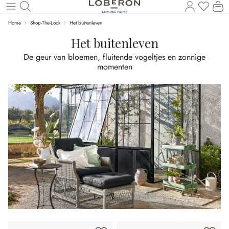
U heef
Wi
Naar de hoofdinhoud
Home
Shop-The-Look
Het buitenleven
Het buitenleven
De geur van bloemen, fluitende vogeltjes en zonnige
momenten