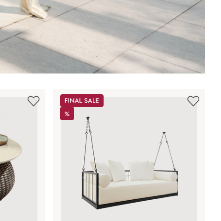
Sale
%
%