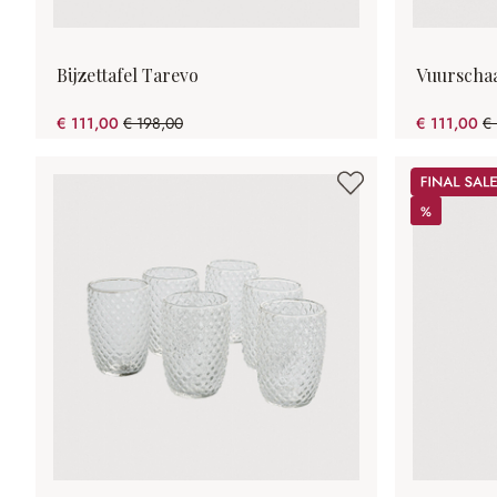
Bijzettafel Tarevo
Vuurschaa
€ 111,00
€ 198,00
€ 111,00
€
(43.94% gespart)
(4
Sale
%
%