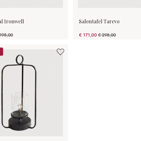
l Ironwell
Salontafel Tarevo
 198,00
€ 171,00
€ 298,00
3.94% gespart)
(42.62% gespart)