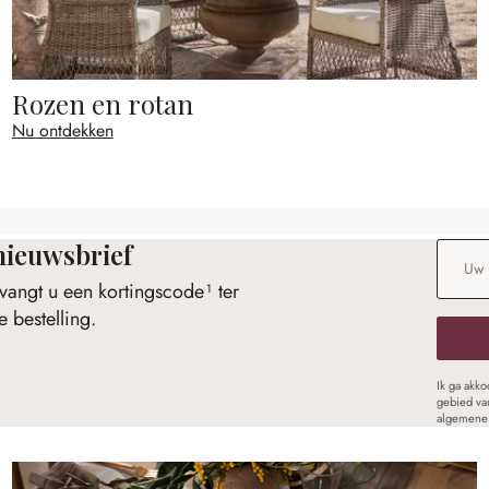
Rozen en rotan
Nu ontdekken
nieuwsbrief
E-maila
vangt u een kortingscode¹ ter
 bestelling.
Ik ga akk
gebied va
algemene 