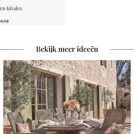
rn Kivalex
39,95
3.78% gespart)
Bekijk meer ideeën