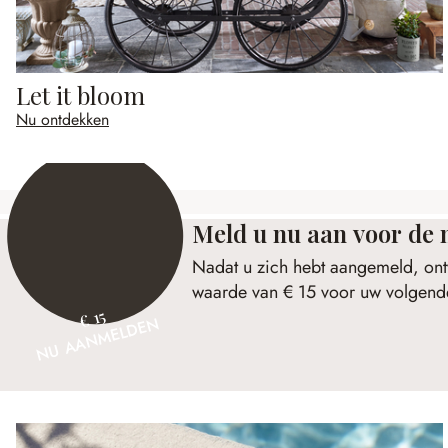
Let it bloom
Nu ontdekken
Meld u nu aan voor de 
Nadat u zich hebt aangemeld, ont
waarde van € 15 voor uw volgende
€ 15
NU AANMELDEN