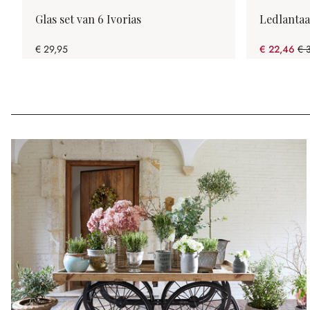
Glas set van 6 Ivorias
Ledlantaa
€ 29,95
€ 22,46
€ 
(4