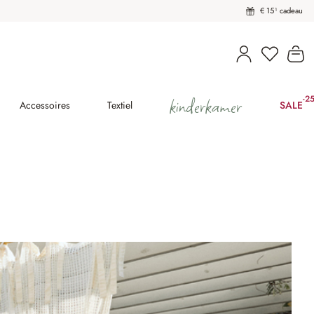
€ 15¹ cadeau
U heeft 
Wi
kinderkamer
-2
(25
Accessoires
Textiel
SALE