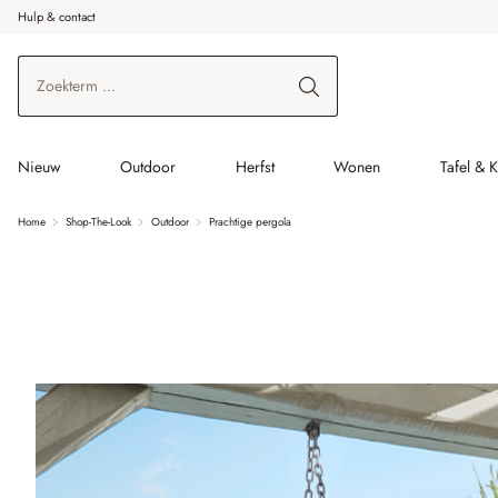
Hulp & contact
r de hoofdinhoud
Ga naar zoeken
Ga naar de hoofdnavigatie
Nieuw
Outdoor
Herfst
Wonen
Tafel & 
Home
Shop-The-Look
Outdoor
Prachtige pergola