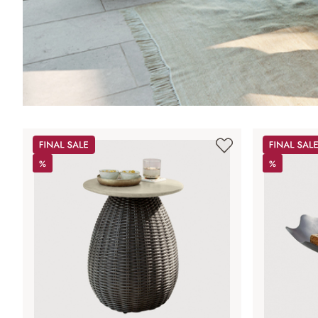
Sale
Sale
%
%
%
%