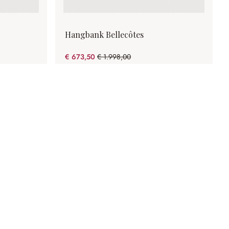
Hangbank Bellecôtes
€ 673,50
€ 1.998,00
(66.29% gespart)