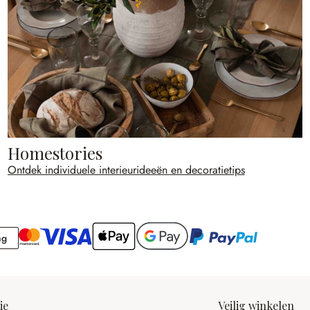
Homestories
Ontdek individuele interieurideeën en decoratietips
Rekening
ng
ie
Veilig winkelen