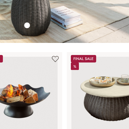
Sale
%
%